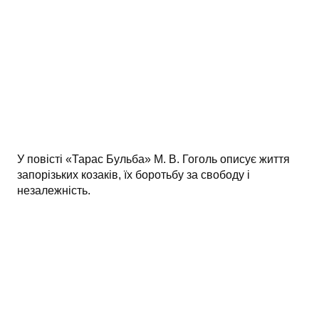
АНАЛІЗ ТВОРІВ
Аналіз творів українських пісменників
Аналіз творів зарубіжних пісменників
У повісті «Тарас Бульба» М. В. Гоголь описує життя
запорізьких козаків, їх боротьбу за свободу і
незалежність.