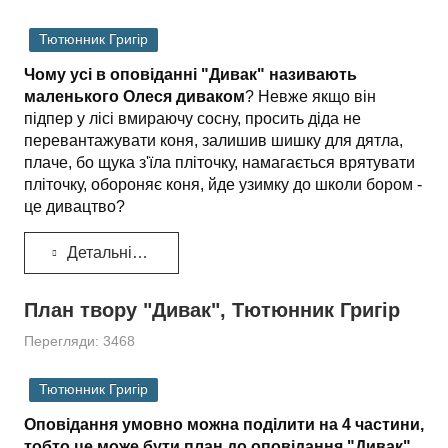
Тютюнник Григір
Чому усі в оповіданні "Дивак" називають
маленького Олеся диваком
? Невже якщо він
підпер у лісі вмираючу сосну, просить діда не
перевантажувати коня, залишив шишку для дятла,
плаче, бо щука з'їла пліточку, намагається врятувати
пліточку, обороняє коня, йде узимку до школи бором -
це дивацтво?
Детальніше...
План твору "Дивак", Тютюнник Григір
Перегляди: 3468
Тютюнник Григір
Оповідання умовно можна поділити на 4 частини,
тобто це може бути план до оповідання "Дивак",