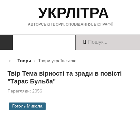
УКРЛІТРА
АВТОРСЬКІ ТВОРИ, ОПОВІДАННЯ, БІОГРАФІЇ
ТВОРИ
Твори
/
Твори українською
Твори українською
Твір Тема вірності та зради в повісті
"Тарас Бульба"
Твори англійською
Перегляди: 2056
Твори німецькою
Гоголь Микола
БІОГРАФІЇ
Українські письменники
Зарубіжні письменники