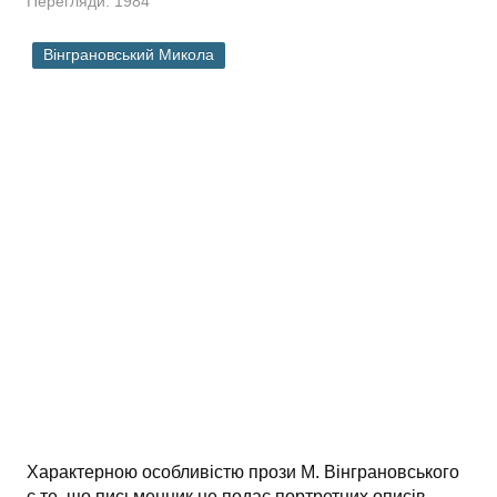
Перегляди: 1984
Вінграновський Микола
Характерною особливістю прози М. Вінграновського
є те, що письменник не подає портретних описів