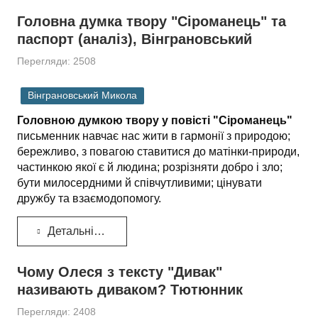
Головна думка твору "Сіроманець" та
паспорт (аналіз), Вінграновський
Перегляди: 2508
Вінграновський Микола
Головною думкою твору у повісті "Сіроманець"
письменник навчає нас жити в гармонії з природою;
бережливо, з повагою ставитися до матінки-природи,
частинкою якої є й людина; розрізняти добро і зло;
бути милосердними й співчутливими; цінувати
дружбу та взаємодопомогу.
Детальніше...
Чому Олеся з тексту "Дивак"
називають диваком? Тютюнник
Перегляди: 2408