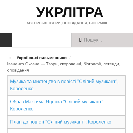
УКРЛІТРА
АВТОРСЬКІ ТВОРИ, ОПОВІДАННЯ, БІОГРАФІЇ
ТВОРИ
Українські письменники
/
Іваненко Оксана — Твори, скороченні, біографії, легенди,
Твори українською
оповiдання
Твори англійською
Музика та мистецтво в повісті "Сліпий музикант",
Короленко
Твори німецькою
Образ Максима Яценка "Сліпий музикант",
БІОГРАФІЇ
Короленко
Українські письменники
План до повісті "Сліпий музикант", Короленко
Зарубіжні письменники