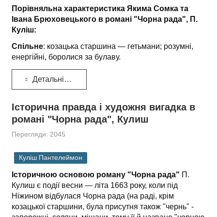
Порівняльна характеристика Якима Сомка та
Івана Брюховецького в романі "Чорна рада", П.
Куліш:
Спільне
: козацька старшина — гетьмани; розумні,
енергійні, боролися за булаву.
Детальніше...
Історична правда і художня вигадка в
романі "Чорна рада", Кулиш
Перегляди: 2045
Куліш Пантелеймон
Історичною основою роману "Чорна рада"
П.
Кулиш є події весни — літа 1663 року, коли під
Ніжином відбулася Чорна рада (на раді, крім
козацької старшини, була присутня також "чернь" -