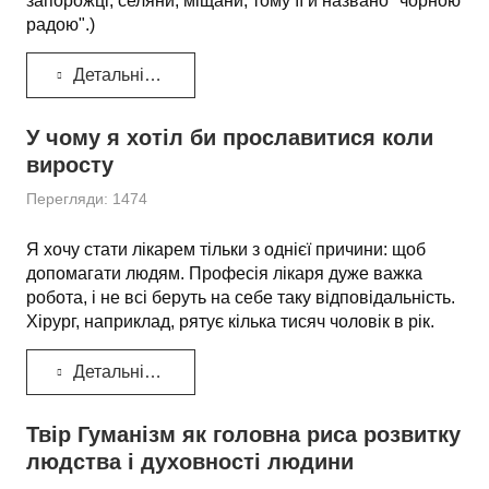
запорожці, селяни, міщани, тому її й названо "чорною
радою".
)
Детальніше...
У чому я хотіл би прославитися коли
виросту
Перегляди: 1474
Я хочу стати лікарем тільки з однієї причини: щоб
допомагати людям. Професія лікаря дуже важка
робота, і не всі беруть на себе таку відповідальність.
Хірург, наприклад, рятує кілька тисяч чоловік в рік.
Детальніше...
Твір Гуманізм як головна риса розвитку
людства і духовності людини