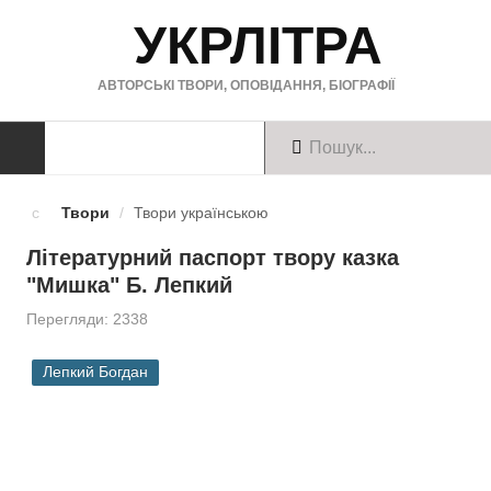
УКРЛІТРА
АВТОРСЬКІ ТВОРИ, ОПОВІДАННЯ, БІОГРАФІЇ
ТВОРИ
Твори
/
Твори українською
Твори українською
Літературний паспорт твору казка
"Мишка" Б. Лепкий
Твори англійською
Перегляди: 2338
Твори німецькою
Лепкий Богдан
БІОГРАФІЇ
Українські письменники
Зарубіжні письменники