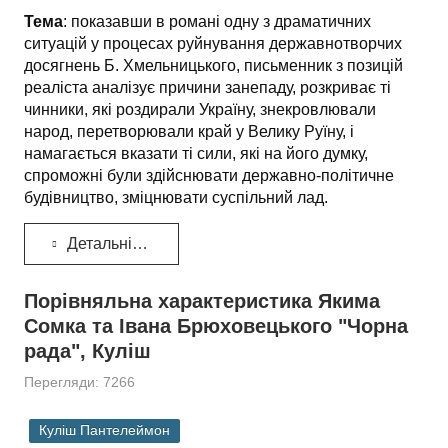
Тема
: показавши в романі одну з драматичних
ситуацій у процесах руйнування державнотворчих
досягнень Б. Хмельницького, письменник з позицій
реаліста аналізує причини занепаду, розкриває ті
чинники, які роздирали Україну, знекровлювали
народ, перетворювали край у Велику Руїну, і
намагається вказати ті сили, які на його думку,
спроможні були здійснювати державно-політичне
будівництво, зміцнювати суспільний лад.
Детальніше...
Порівняльна характеристика Якима
Сомка та Івана Брюховецького "Чорна
рада", Куліш
Перегляди: 7266
Куліш Пантелеймон