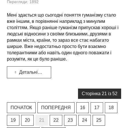
Перегляди: 1892
Мені здається що сьогодні поняття гуманізму стало
вже іншим, в порівнянні наприклад з минулим
століттям. Якщо раніше гуманізм припускав хороші і
людські відносини з своїми близькими, друзями в
рамках міста, країни, то зараз все стає набагато
ширше. Вже недостатньо просто бути взаємно
толерантними або навіть один одного поважати і
розуміти, як це було раніше.
Детальніше...
Сторінка 21 із 52
ПОЧАТОК
ПОПЕРЕДНЯ
16
17
18
19
20
21
22
23
24
25