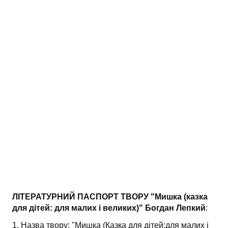
АНАЛІЗ ТВОРІВ
Аналіз творів українських пісменників
Аналіз творів зарубіжних пісменників
ЛІТЕРАТУРНИЙ ПАСПОРТ ТВОРУ "Мишка (казка
для дітей: для малих і великих)" Богдан Лепкий
:
1. Назва твору: "Мишка (Казка для дітей:для малих і