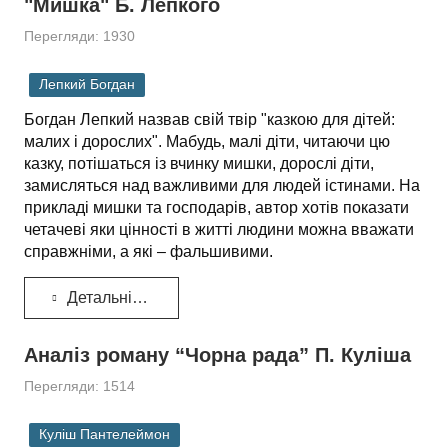
"Мишка" Б. Лепкого
Перегляди: 1930
Лепкий Богдан
Богдан Лепкий назвав свій твір "казкою для дітей:
малих і дорослих". Мабудь, малі діти, читаючи цю
казку, потішаться із вчинку мишки, дорослі діти,
замисляться над важливими для людей істинами. На
прикладі мишки та господарів, автор хотів показати
четачеві яки цінності в житті людини можна вважати
справжніми, а які – фальшивими.
Детальніше...
Аналіз роману “Чорна рада” П. Куліша
Перегляди: 1514
Куліш Пантелеймон