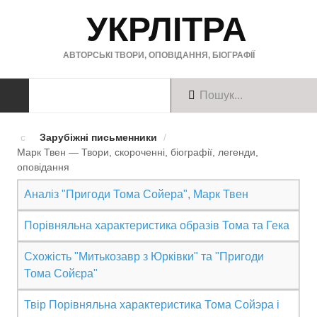
УКРЛІТРА
АВТОРСЬКІ ТВОРИ, ОПОВІДАННЯ, БІОГРАФІЇ
ТВОРИ
Зарубіжні письменники
/
Марк Твен — Твори, скороченні, біографії, легенди,
Твори українською
оповiдання
Твори англійською
Аналіз "Пригоди Тома Сойера", Марк Твен
Твори німецькою
Порівняльна характеристика образів Тома та Гека
БІОГРАФІЇ
Схожість "Митькозавр з Юрківки" та "Пригоди
Тома Сойєра"
Українські письменники
Твір Порiвняльна характеристика Тома Сойэра i
Зарубіжні письменники