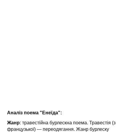
АНАЛІЗ ТВОРІВ
Аналіз творів українських пісменників
Аналіз творів зарубіжних пісменників
Аналіз поема "Енеїда":
Жанр
: травестійна бурлескна поема. Травестія (з
французької) — переодягання. Жанр бурлеску