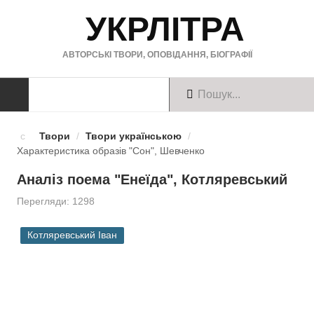
УКРЛІТРА
АВТОРСЬКІ ТВОРИ, ОПОВІДАННЯ, БІОГРАФІЇ
ТВОРИ
Твори
/
Твори українською
/
Характеристика образів "Сон", Шевченко
Твори українською
Аналіз поема "Енеїда", Котляревський
Твори англійською
Перегляди: 1298
Твори німецькою
Котляревський Іван
БІОГРАФІЇ
Українські письменники
Зарубіжні письменники