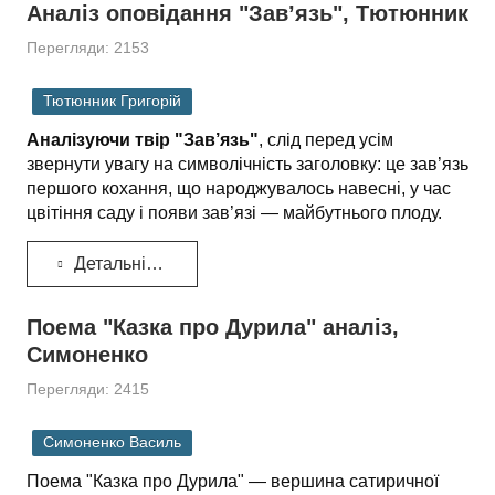
Аналіз оповідання "Зав’язь", Тютюнник
Перегляди: 2153
Тютюнник Григорій
Аналізуючи твір "Зав’язь"
, слід перед усім
звернути увагу на символічність заголовку: це зав’язь
першого кохання, що наро­джувалось навесні, у час
цвітіння саду і появи зав’язі — майбут­нього плоду.
Детальніше...
Поема "Казка про Дурила" аналіз,
Симоненко
Перегляди: 2415
Симоненко Василь
Поема "Казка про Дурила" — вершина сатиричної