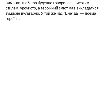
вимагав, щоб про буденне говорилося високим
стилем, урочисто, а героїчний зміст мав викладатися
зумисне вульгарно. У той же час "Ене'іда" — поема
героїчна.