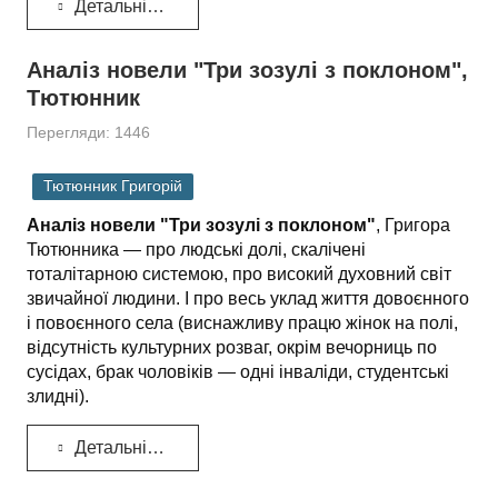
Детальніше...
Аналіз новели "Три зозулі з поклоном",
Тютюнник
Перегляди: 1446
Тютюнник Григорій
Аналіз новели "Три зозулі з поклоном"
, Григора
Тютюнника — про людські долі, скалічені
тоталітарною системою, про високий духовний світ
звичайної люди­ни. І про весь уклад життя довоєнного
і повоєнного села (виснажливу працю жінок на полі,
відсутність культурних розваг, окрім вечорни­ць по
сусідах, брак чоловіків — одні інваліди, студентські
злидні).
Детальніше...