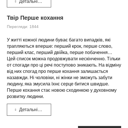
Детальніше...
Твір Перше кохання
Перегляди: 1844
У житті кожної людини буває багато випадків, які
трапляються вперше: перший крок, перше слово,
перший клас, перший двійка, перше побачення…
Цей список можна продовжувати нескінченно. Тільки
от спогади про ці речі поступово зникають. На відміну
від них спогад про перше кохання залишається
назавжди. Ні чоловіки, ні жінки не зможуть забути
людину, яка змусила їхнє серце битися швидше.
Перше кохання стає новою сходинкою у духовному
розвитку людини.
Детальніше...