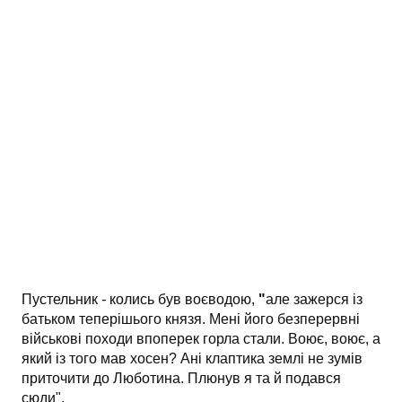
Пустельник
-
колись був воєводою,
"
але зажерся із
батьком теперішього князя. Мені його безперервні
військові походи впоперек горла стали. Воює, воює, а
який із того мав хосен? Ані клаптика землі не зумів
приточити до Люботина. Плюнув я та й подався
сюди".