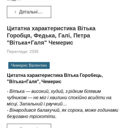
Детальніше...
Цитатна характеристика Вітька
Горобця, Федька, Галі, Петра
"Вітька+Галя" Чемерис
Перегляди: 2336
Чемерис Валентин
Цитатна характеристика Вітька Горобець,
"Вітька+Галя", Чемерис
- Вітька‌ — високий,
худий,
з рідким білявим
чубчиком
—
не міг і хвилини
спокійно всидіти на
місці. Запальний і рвучкий…
- Він‌вродився балакучий,
як сорока,
може годинами
безугавно тріскотіти.