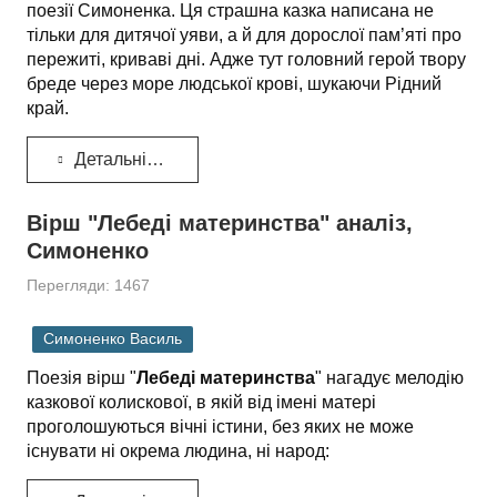
поезії Симо­ненка. Ця страшна казка написана не
тільки для дитячої уяви, а й для дорослої пам’яті про
пережиті, криваві дні. Адже тут головний герой твору
бреде через море людської крові, шукаючи Рідний
край.
Детальніше...
Вірш "Лебеді материнства" аналіз,
Симоненко
Перегляди: 1467
Симоненко Василь
Поезія вірш "
Лебеді материнства
" нагадує мелодію
казкової колиско­вої, в якій від імені матері
проголошуються вічні істини, без яких не може
існувати ні окрема людина, ні народ: