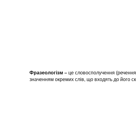
Фразеологізм –
це словосполучення (речення)
значенням окремих слів, що входять до його ск