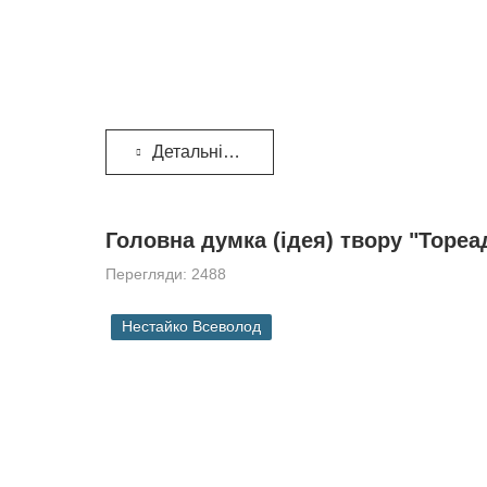
Детальніше...
Головна думка (ідея) твору "Тореа
Перегляди: 2488
Нестайко Всеволод