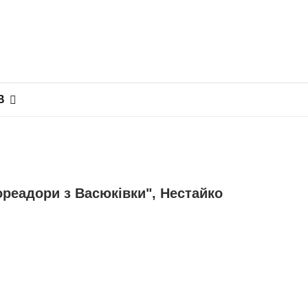
В
ореадори з Васюківки", Нестайко