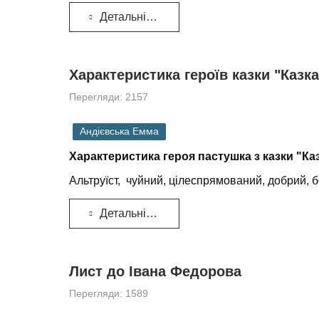
Детальніше...
Характеристика героїв казки "Казк
Перегляди: 2157
Андієвська Емма
Характеристика героя пастушка з казки "Ка
Альтруїст, чуйний, цілеспрямований, добрий, б
Детальніше...
Лист до Івана Федорова
Перегляди: 1589