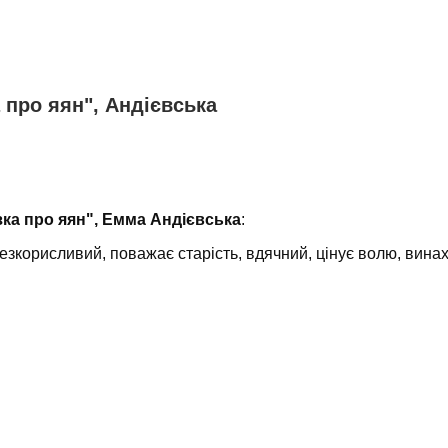
а про яян", Андієвська
зка про яян", Емма Андієвська
:
езкорисливий, поважає старість, вдячний, цінує волю, вина