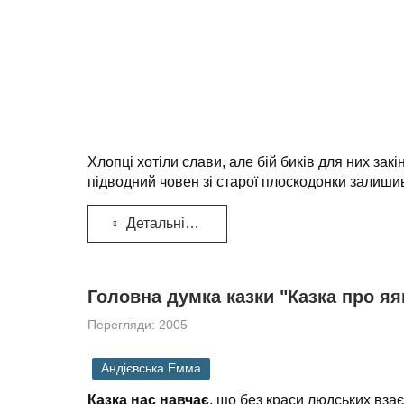
Хлопці хотіли слави, але бій биків для них зак
підводний човен зі старої плоскодонки залиши
Детальніше...
Головна думка казки "Казка про яян
Перегляди: 2005
Андієвська Емма
Казка нас навчає
, що без краси людських взає