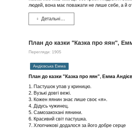
людей, вона має поважати не лише себе, а й о
Детальніше...
План до казки "Казка про яян", Ем
Перегляди: 1905
Андієвська Емма
План до казки "Казка про яян", Емма Андіє
1. Пастушок упав у криницю.
2. Вузькі довгі вежі.
3. Кожен яянин знає лише своє «я».
4. Дідусь чужинец.
5. Самозакохані яянини.
6. Красивий світ пастушка.
7. Хлопчикові додалося за його добре серце