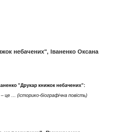
ижок небачених", Іваненко Оксана
Іваненко "Друкар книжок небачених":
– це
… (історико-біографічна повість)