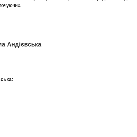
точуючих.
ма Андієвська
вська: