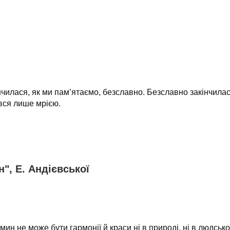
інчилася, як ми пам’ятаємо, безславно. Безславно закінчилась
вся лише мрією.
", Е. Андієвської
мин не може бути гармонії й краси ні в природі, ні в людсь