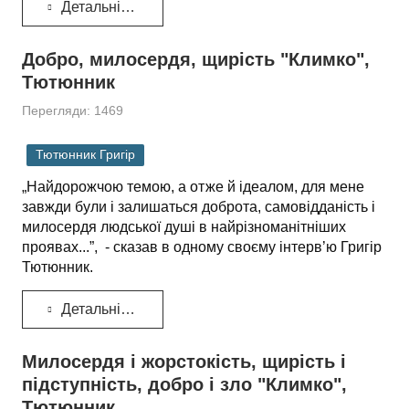
Детальніше...
Добро, милосердя, щирість "Климко",
Тютюнник
Перегляди: 1469
Тютюнник Григір
„Найдорожчою темою, а отже й ідеалом, для мене
завжди були і залишаться доброта, самовідданість і
милосердя людської душі в найрізноманітніших
проявах...”, - сказав в одному своєму інтерв’ю Григір
Тютюнник.
Детальніше...
Милосердя і жорстокість, щирість і
підступність, добро і зло "Климко",
Тютюнник