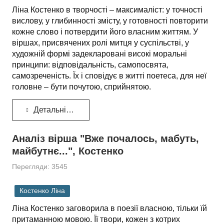
Ліна Костенко в творчості – максималіст: у точності
вислову, у глибинності змісту, у готовності повторити
кожне слово і потвердити його власним життям. У
віршах, присвячених ролі митця у суспільстві, у
художній формі задекларовані високі моральні
принципи: відповідальність, самопосвята,
самозреченість. Їх і сповідує в житті поетеса, для неї
головне – бути почутою, сприйнятою.
Детальніше...
Аналіз вірша "Вже почалось, мабуть,
майбутнє...", Костенко
Перегляди: 3545
Костенко Ліна
Ліна Костенко заговорила в поезії власною, тільки їй
притаманною мовою. Її твори, кожен з котрих