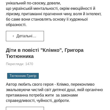
унікальний по-своєму, довели,
що українській ментальності, окрім емоційності й
ліризму, притаманні прагнення чину, воля й інтелект,
бо саме вони становлять основу її художньої
образності.
Детальніше...
Діти в повісті "Клімко", Григора
Тютюнника
Перегляди: 1470
Тютюнник Григір
Автор любить свого героя - Клімко, переконливо
змальовуючи чистий світ дитячої душі, якій органічно
притаманна потреба жити за законами
справедливості, чуйності, доброти.