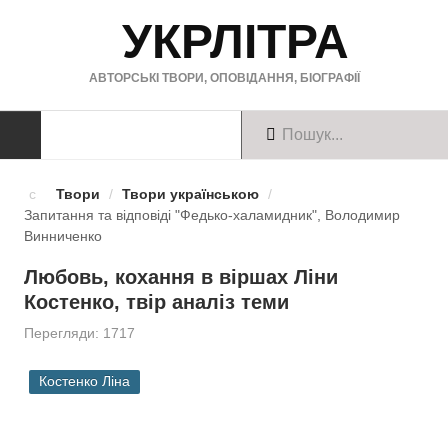
УКРЛІТРА
АВТОРСЬКІ ТВОРИ, ОПОВІДАННЯ, БІОГРАФІЇ
ТВОРИ
Твори
/
Твори українською
/
Запитання та відповіді "Федько-халамидник", Володимир
Твори українською
Винниченко
Твори англійською
Любовь, кохання в віршах Ліни
Костенко, твір аналіз теми
Твори німецькою
Перегляди: 1717
БІОГРАФІЇ
Костенко Ліна
Українські письменники
Зарубіжні письменники