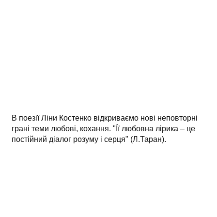
АНАЛІЗ ТВОРІВ
Аналіз творів українських пісменників
Аналіз творів зарубіжних пісменників
В поезії Ліни Костенко відкриваємо нові неповторні
грані теми любові, кохання. "Її любовна лірика – це
постійний діалог розуму і серця" (Л.Таран).