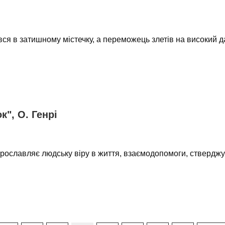
я в затишному містечку, а переможець злетів на високий да
", О. Генрі
прославляє людську віру в життя, взаємодопомоги, стверджує