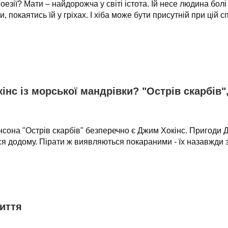
поезії? Мати – найдорожча у світі істота. Їй несе людина болі
покаятись їй у гріхах. І хіба може бути присутній при цій сп
інс із морської мандрівки? "Острів скарбів"
сона "Острів скарбів" безперечно є Джим Хокінс. Пригоди Д
ься додому. Пірати ж виявляються покараними - їх назавжди
иття