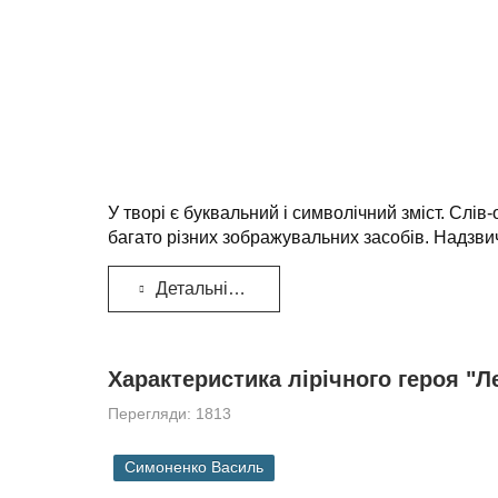
У творі є буквальний і символічний зміст. Слі
багато різних зображувальних засобів. Надзвич
Детальніше...
Характеристика лірічного героя "
Перегляди: 1813
Симоненко Василь