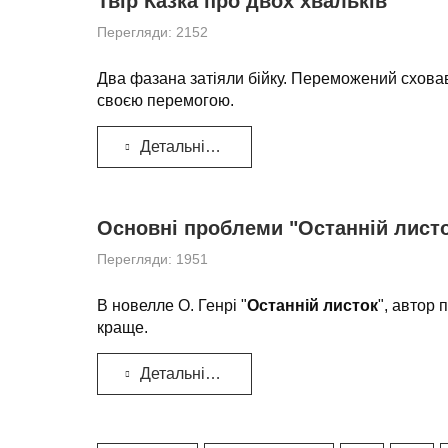
Твір Казка про двох хвальків
Перегляди: 2152
Два фазана затіяли бійку. Переможений сховавс
своєю перемогою.
Детальніше...
Основні проблеми "Останній листок
Перегляди: 1951
В новелле О. Генрі "
Останній листок
", автор 
краще.
Детальніше...