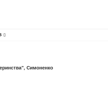
В
теринства", Симоненко