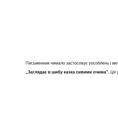
Письменник чимало застосовує уособлень і ме
„Заглядає в шибу казка сивими очима".
Це 