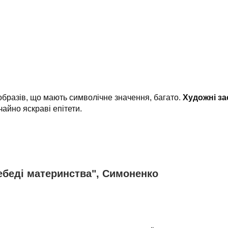
в-образів, що мають символічне значення, багато.
Художні з
айно яскраві епітети.
Лебеді материнства", Симоненко