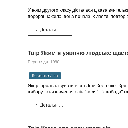
Учням другого класу дісталася цікава вчителька
перерві накоїла, вона почала їх лаяти, повторю
Детальніше...
Твір Яким я уявляю людське щастя
Перегляди: 1990
Костенко Ліна
Якщо проаналізувати вірш Ліни Костенко "Крила
вибору. Із визначення слів "воля" і "свобода" 
Детальніше...