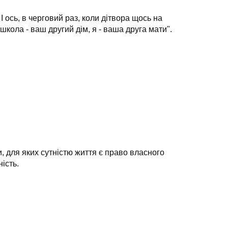
І ось, в черговий раз, коли дітвора щось на
школа - ваш другий дім, я - ваша друга мати".
, для яких сутністю життя є право власного
ість.