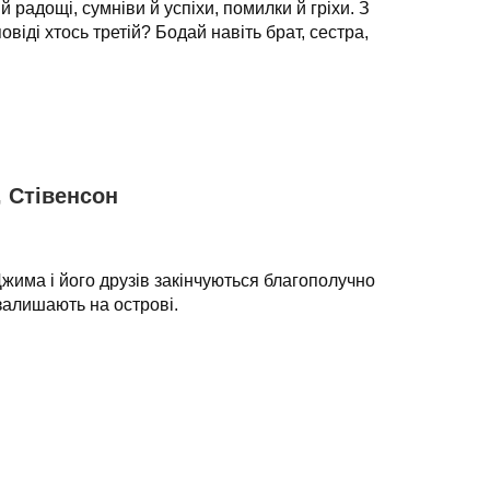
 й радощі, сумніви й успіхи, помилки й гріхи. З
овіді хтось третій? Бодай навіть брат, сестра,
, Стівенсон
жима і його друзів закінчуються благополучно
 залишають на острові.