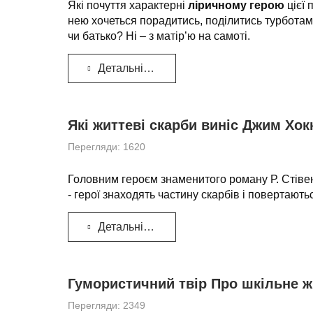
Які почуття характерні
ліричному герою
цієї 
нею хочеться порадитись, поділитись турботами, 
чи батько? Ні – з матір’ю на самоті.
Детальніше...
Які життеві скарби виніс Джим Хокк
Перегляди: 1620
Головним героєм знаменитого роману Р. Стівен
- герої знаходять частину скарбів і повертают
Детальніше...
Гумористичний твір Про шкільне ж
Перегляди: 2349