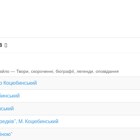
В
ло — Твори, скороченні, біографії, легенди, оповiдання
ло Коцюбинський
юбинський
нський
предків", М. Коцюбинський
іною''