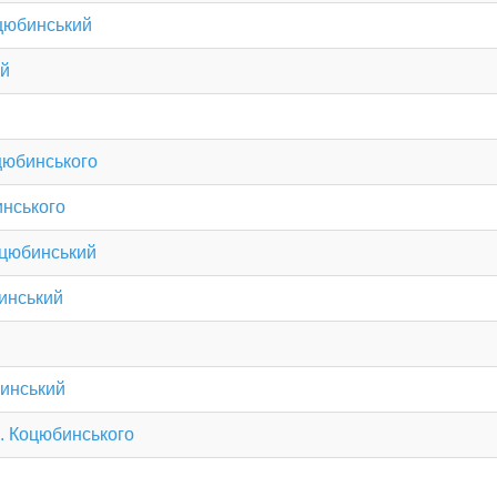
цюбинський
ий
оцюбинського
инського
оцюбинський
инський
бинський
М. Коцюбинського
я