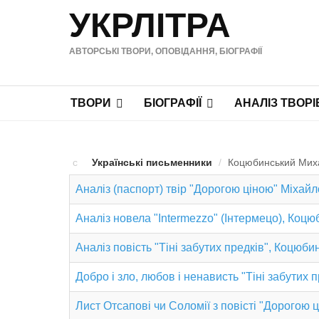
УКРЛІТРА
АВТОРСЬКІ ТВОРИ, ОПОВІДАННЯ, БІОГРАФІЇ
ТВОРИ
БІОГРАФІЇ
АНАЛІЗ ТВОРІ
Українські письменники
/
Коцюбинський Михай
Аналіз (паспорт) твір "Дорогою ціною" Міхай
Аналіз новела "Intermezzo" (Інтермецо), Коц
Аналіз повість "Тіні забутих предків", Коцюби
Добро і зло, любов і ненависть "Тіні забутих 
Лист Отсапові чи Соломії з повісті "Дорогою ц