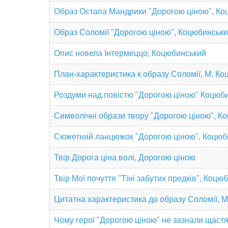
Образ Остапа Мандрики "Дорогою ціною", Ко
Образ Соломії "Дорогою ціною", Коцюбинськ
Опис новела Інтермеццо, Коцюбинський
План-характеристика к образу Соломії, М. К
Роздуми над повістю "Дорогою ціною" Коцюб
Символічні образи твору "Дорогою ціною", К
Сюжетний ланцюжок "Дорогою ціною", Коцюб
Твір Дорога ціна волі, Дорогою ціною
Твір Мої почуття "Тіні забутих предків", Коцю
Цитатна характеристика до образу Соломії, 
Чому герої "Дорогою ціною" не зазнали щаст